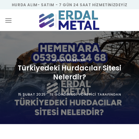
Skip
HURDA ALIM- SATIM - 7 GÜN 24 SAAT HIZMETINIZDEYIZ
to
content
HURDA HABERLERI
Türkiyedeki Hurdacılar Sitesi
Nelerdir?
15 ŞUBAT 2025
’' TE GÖNDERILDI
YÖNETICI
TARAFINDAN