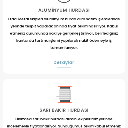
Kırık döküm parçaları, kullanılmış döküm eşyalar ya da 
ALÜMINYUM HURDASI
İnşaat, mühendislik ya da metal işleme projelerinde kulla
Erdal Metal ekipleri alüminyum hurda alım satım işlemlerinde
yerinde tespit yaparak anında fiyat teklifi hazırlıyor. Kabul
İstanbul hurdacı ekipleri tarafından toplanan tüm bu dem
etmeniz durumunda nakliye gerçekleştiriliyor, belirlediğiniz
zarar da minimize edilmiş olur. Ayrıca hurda demir fiyatı
kantarda tartma işlemi yapılarak nakit ödemeyle iş
İstanbul hurdacı ekiplerinden alınabilir.
tamamlanıyor.
İstanbul Bakır Hurdası
Detaylar
Elektrik kablolarında, telekomünikasyon hatlarında ya da
üzerinden İstanbul hurdacı ekiplerince toplanır. Ayrıca 
fiyatları üzerinden değerlendirilir. Tüm bunlara ek olara
alaşımları, bakır boru sarım hurdaları ya da bakır işleme
Siz de tatmin edici hurda fiyatları ile bakır satmak ister
İstanbul Plastik Hurdası
SARI BAKIR HURDASI
Su ya da gazlı içeceklerde kullanılan pet şişeler, temizl
Elinizdeki sarı bakır hurdası alımını ekiplerimiz yerinde
market ya da alışveriş torbaları ve çok daha fazlası pl
incelemeyle fiyatlandırıyor. Sunduğumuz teklifi kabul etmeniz