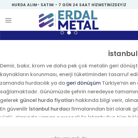
Skip
HURDA ALIM- SATIM - 7 GÜN 24 SAAT HIZMETINIZDEYIZ
to
content
İstanbul
Demir, bakır, krom ve daha pek çok metalin geri dönüş
kaynakların korunması, enerji tüketiminden tasarruf edil
zamanda hurdacılık ya da
geri dönüşüm
Türkiye’nin en
sağlamaktadır. Günümüzde şehrin neredeyse tamamına
gelerek
güncel hurda fiyatları
hakkında bilgi verir, alına
En güvenilir
İstanbul hurdacı
firmalarından biri olarak gö
yüzlü, alanında uzman personeli ile İstanbul’un tüm bölge
hurda satmak, adresinize İstanbul hurdacı ekiplerini çağı