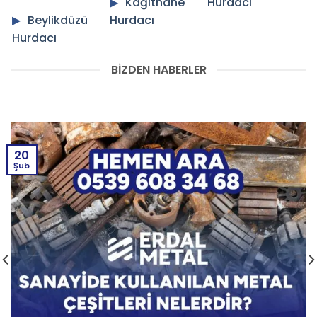
Kağıthane
Hurdacı
Beylikdüzü
Hurdacı
Hurdacı
BİZDEN HABERLER
20
Şub