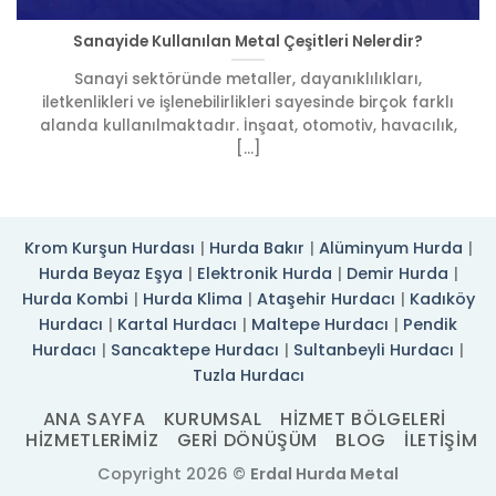
Sanayide Kullanılan Metal Çeşitleri Nelerdir?
Sanayi sektöründe metaller, dayanıklılıkları,
iletkenlikleri ve işlenebilirlikleri sayesinde birçok farklı
alanda kullanılmaktadır. İnşaat, otomotiv, havacılık,
[...]
Krom Kurşun Hurdası
|
Hurda Bakır
|
Alüminyum Hurda
|
Hurda Beyaz Eşya
|
Elektronik Hurda
|
Demir Hurda
|
Hurda Kombi
|
Hurda Klima
|
Ataşehir Hurdacı
|
Kadıköy
Hurdacı
|
Kartal Hurdacı
|
Maltepe Hurdacı
|
Pendik
Hurdacı
|
Sancaktepe Hurdacı
|
Sultanbeyli Hurdacı
|
Tuzla Hurdacı
ANA SAYFA
KURUMSAL
HIZMET BÖLGELERI
HIZMETLERIMIZ
GERI DÖNÜŞÜM
BLOG
İLETIŞIM
Copyright 2026 ©
Erdal Hurda Metal