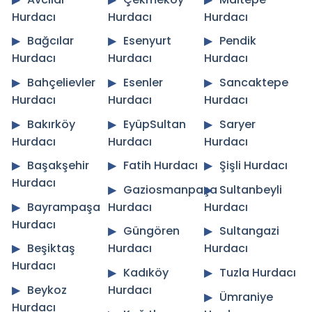
Hurdacı
Hurdacı
Hurdacı
Bağcılar
Esenyurt
Pendik
Hurdacı
Hurdacı
Hurdacı
Bahçelievler
Esenler
Sancaktepe
Hurdacı
Hurdacı
Hurdacı
Bakırköy
EyüpSultan
Saryer
Hurdacı
Hurdacı
Hurdacı
Başakşehir
Fatih Hurdacı
Şişli Hurdacı
Hurdacı
Gaziosmanpaşa
Sultanbeyli
Bayrampaşa
Hurdacı
Hurdacı
Hurdacı
Güngören
Sultangazi
Beşiktaş
Hurdacı
Hurdacı
Hurdacı
Kadıköy
Tuzla Hurdacı
Beykoz
Hurdacı
Ümraniye
Hurdacı