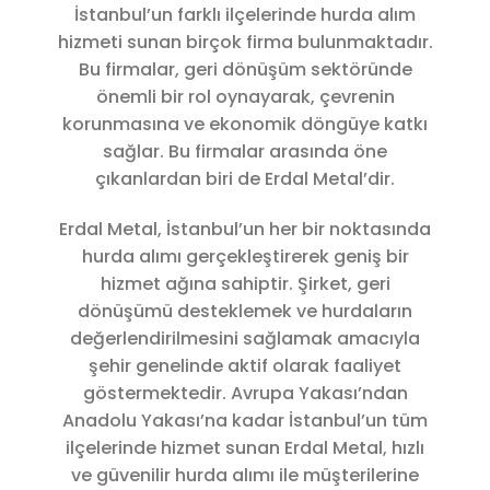
İstanbul’un farklı ilçelerinde hurda alım
firmalardır, bu yüzden hurda teneke fiyatları ya da hur
hizmeti sunan birçok firma bulunmaktadır.
En 
Bu firmalar, geri dönüşüm sektöründe
Geri dönüşümün artması İstanbul hurdacı firmalarının d
önemli bir rol oynayarak, çevrenin
ekipler arasında bir rekabet yaratmıştır. Ayrıca son yıl
korunmasına ve ekonomik döngüye katkı
hurda çeşitleri içerisindeki artış da bunu destekler. Örne
sağlar. Bu firmalar arasında öne
ya da hurda demir fiyatları konusunda en güvenilir firm
çıkanlardan biri de Erdal Metal’dir.
İstanbul’un her bölgesinde sunduğu hurda fiyatları ile g
Erdal Metal, İstanbul’un her bir noktasında
alım satım işlemlerini gerçekleştirir. Ayrıca hurdacı hizm
hurda alımı gerçekleştirerek geniş bir
yakın hurdacı ekipleri hızlı şekilde adresinize yönlendiri
hizmet ağına sahiptir. Şirket, geri
yaratmıştır. Siz de güvenilir hurda fiyatları ile alım s
dönüşümü desteklemek ve hurdaların
sağlamak isterseniz, Erdal Metal personelleri ile iletişime
değerlendirilmesini sağlamak amacıyla
şehir genelinde aktif olarak faaliyet
göstermektedir. Avrupa Yakası’ndan
Anadolu Yakası’na kadar İstanbul’un tüm
ilçelerinde hizmet sunan Erdal Metal, hızlı
ve güvenilir hurda alımı ile müşterilerine