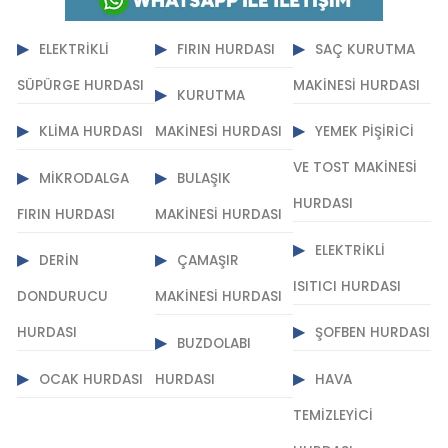
ELEKTRIKLI
FIRIN HURDASI
SAÇ KURUTMA
SÜPÜRGE HURDASI
MAKINESI HURDASI
KURUTMA
KLIMA HURDASI
MAKINESI HURDASI
YEMEK PIŞIRICI
VE TOST MAKINESI
MIKRODALGA
BULAŞIK
HURDASI
FIRIN HURDASI
MAKINESI HURDASI
ELEKTRIKLI
DERIN
ÇAMAŞIR
ISITICI HURDASI
DONDURUCU
MAKINESI HURDASI
HURDASI
ŞOFBEN HURDASI
BUZDOLABI
OCAK HURDASI
HURDASI
HAVA
TEMIZLEYICI