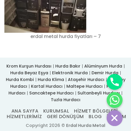
erdal metal hurda fiyatları – 7
Krom Kurşun Hurdası
|
Hurda Bakır
|
Alüminyum Hurda
|
Hurda Beyaz Eşya
|
Elektronik Hurda
|
Demir Hurda
|
Hurda Kombi
|
Hurda Klima
|
Ataşehir Hurdacı
|
Kadıköy
Hurdacı
|
Kartal Hurdacı
|
Maltepe Hurdacı
|
Pendik
Hurdacı
|
Sancaktepe Hurdacı
|
Sultanbeyli Hurdacı
|
CHATY
Tuzla Hurdacı
HIDE
ANA SAYFA
KURUMSAL
HIZMET BÖLGELERI
HIZMETLERIMIZ
GERI DÖNÜŞÜM
BLOG
İLETIŞIM
Copyright 2026 ©
Erdal Hurda Metal