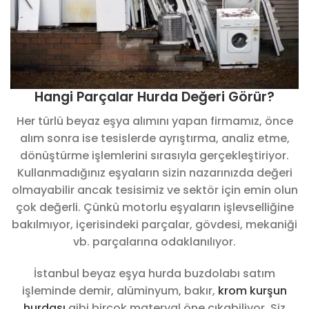
Hangi Parçalar Hurda Değeri Görür?
Her türlü beyaz eşya alımını yapan firmamız, önce
alım sonra ise tesislerde ayrıştırma, analiz etme,
dönüştürme işlemlerini sırasıyla gerçekleştiriyor.
Kullanmadığınız eşyaların sizin nazarınızda değeri
olmayabilir ancak tesisimiz ve sektör için emin olun
çok değerli. Çünkü motorlu eşyaların işlevselliğine
bakılmıyor, içerisindeki parçalar, gövdesi, mekaniği
vb. parçalarına odaklanılıyor.
İstanbul beyaz eşya hurda buzdolabı satım
işleminde demir, alüminyum, bakır,
krom kurşun
hurdası
gibi birçok materyal öne çıkabiliyor. Siz