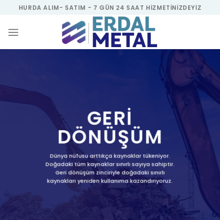
Skip
HURDA ALIM- SATIM - 7 GÜN 24 SAAT HIZMETINIZDEYIZ
to
content
GERİ
DÖNÜŞÜM
Dünya nüfusu arttıkça kaynaklar tükeniyor.
Doğadaki tüm kaynaklar sınırlı sayıya sahiptir.
Geri dönüşüm zinciriyle doğadaki sınırlı
kaynakları yeniden kullanıma kazandırıyoruz.